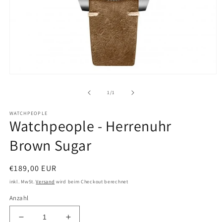
Medien
1
in
von
1
/
1
Modal
öffnen
WATCHPEOPLE
Watchpeople - Herrenuhr
Brown Sugar
Normaler
€189,00 EUR
Preis
inkl. MwSt.
Versand
wird beim Checkout berechnet
Anzahl
Verringere
Erhöhe