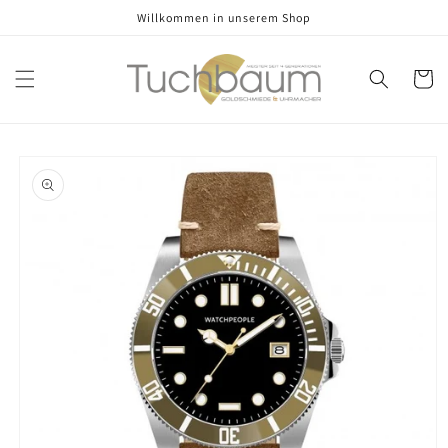
Direkt
Willkommen in unserem Shop
zum
Inhalt
Warenko
oduktinformationen
ringen