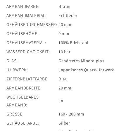
ARMBANDFARBE:
Braun
ARMBANDMATERIAL:
Echtleder
GEHÄUSEDURCHMESSER:
40 mm
GEHÄUSEHÖHE:
9 mm
GEHÄUSEMATERIAL:
100% Edelstahl
WASSERDICHTIGKEIT:
10 bar
GLAS:
Gehärtetes Mineralglas
UHRWERK:
Japanisches Quarz-Uhrwerk
ZIFFERNBLATTFARBE:
Blau
ARMBANDBREITE:
20 mm
WECHSELBARES
Ja
ARMBAND:
GRÖSSE
160 - 200 mm
GEHÄUSEFARBE:
Silber