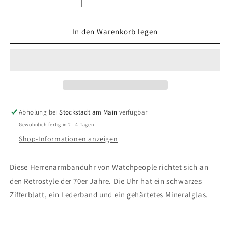
die
die
Menge
Menge
für
für
In den Warenkorb legen
Watchpeople
Watchpeople
-
-
Herrenuhr
Herrenuhr
Brown
Brown
Sugar
Sugar
Abholung bei
Stockstadt am Main
verfügbar
Gewöhnlich fertig in 2 - 4 Tagen
Shop-Informationen anzeigen
Diese Herrenarmbanduhr von Watchpeople richtet sich an
den Retrostyle der 70er Jahre. Die Uhr hat ein schwarzes
Zifferblatt, ein Lederband und ein gehärtetes Mineralglas.