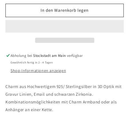
Menge
Menge
für
für
In den Warenkorb legen
Thomas
Thomas
Sabo
Sabo
-
-
Charm
Charm
/
/
Einhänger
Einhänger
See-
See-
Abholung bei
Stockstadt am Main
verfügbar
Robbe
Robbe
Gewöhnlich fertig in 2 - 4 Tagen
Shop-Informationen anzeigen
Charm aus Hochwertigem 925/ Sterlingsilber in 3D Optik mit
Gravur Linien, Email und schwarzen Zirkonia.
Kombinationsmöglichkeiten mit Charm Armband oder als
Anhänger an einer Kette.