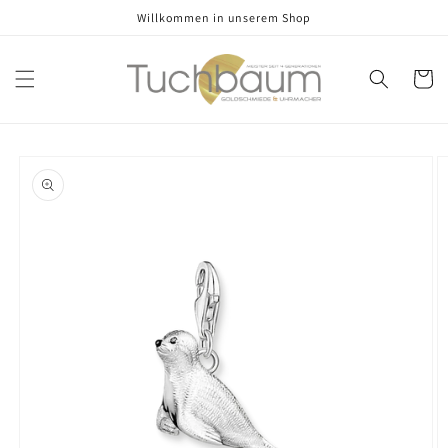
Direkt
Willkommen in unserem Shop
zum
Inhalt
Warenko
oduktinformationen
ringen