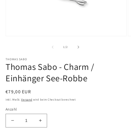
Medien
M
1
2
in
in
von
1
/
2
Modal
M
öffnen
öf
THOMAS SABO
Thomas Sabo - Charm /
Einhänger See-Robbe
Normaler
€79,00 EUR
Preis
inkl. MwSt.
Versand
wird beim Checkout berechnet
Anzahl
Verringere
Erhöhe
die
die