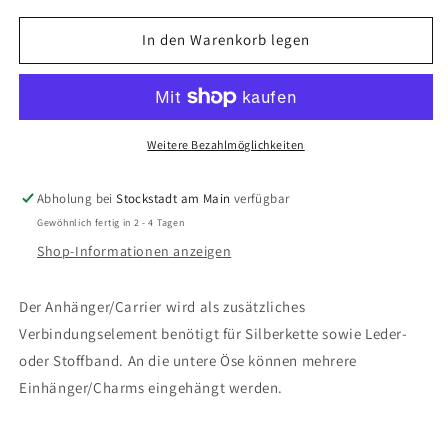
Menge
Menge
für
für
In den Warenkorb legen
Thomas
Thomas
Sabo
Sabo
-
-
Anhänger
Anhänger
/
/
Weitere Bezahlmöglichkeiten
Carrier
Carrier
Abholung bei
Stockstadt am Main
verfügbar
Gewöhnlich fertig in 2 - 4 Tagen
Shop-Informationen anzeigen
Der Anhänger/Carrier wird als zusätzliches
Verbindungselement benötigt für Silberkette sowie Leder-
oder Stoffband. An die untere Öse können mehrere
Einhänger/Charms eingehängt werden.