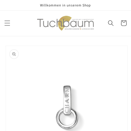
Direkt
Willkommen in unserem Shop
zum
Inhalt
Warenko
oduktinformationen
ringen