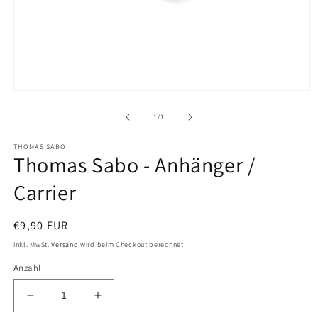
Medien
1
in
von
1
/
1
Modal
öffnen
THOMAS SABO
Thomas Sabo - Anhänger /
Carrier
Normaler
€9,90 EUR
Preis
inkl. MwSt.
Versand
wird beim Checkout berechnet
Anzahl
Verringere
Erhöhe
die
die