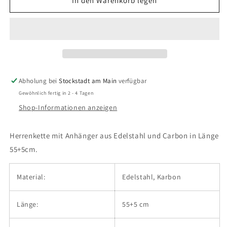
für
für
In den Warenkorb legen
Son
Son
of
of
Noa
Noa
-
-
Kette
Kette
Stahl
Stahl
Abholung bei
Stockstadt am Main
verfügbar
Gewöhnlich fertig in 2 - 4 Tagen
Shop-Informationen anzeigen
Herrenkette mit Anhänger aus Edelstahl und Carbon in Länge
55+5cm.
Material:
Edelstahl, Karbon
Länge:
55+5 cm