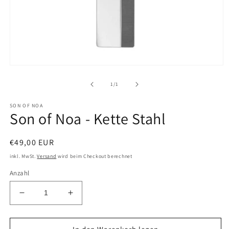
Medien
1
in
von
1
/
1
Modal
öffnen
SON OF NOA
Son of Noa - Kette Stahl
Normaler
€49,00 EUR
Preis
inkl. MwSt.
Versand
wird beim Checkout berechnet
Anzahl
Verringere
Erhöhe
die
die
Menge
Menge