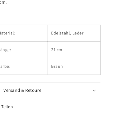
cm.
aterial:
Edelstahl, Leder
Länge:
21 cm
arbe:
Braun
Versand & Retoure
Teilen