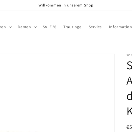
Willkommen in unserem Shop
ren
Damen
SALE %
Trauringe
Service
Informatio
SO
S
K
N
€