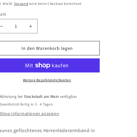
eis
l. MwSt.
Versand
wird beim Checkout berechnet
zahl
Verringere
Erhöhe
die
die
Menge
Menge
für
für
In den Warenkorb legen
Son
Son
of
of
Noa
Noa
-
-
Armband
Armband
Weitere Bezahlmöglichkeiten
dunkelbraunes
dunkelbraunes
Kalbsleder
Kalbsleder
Abholung bei
Stockstadt am Main
verfügbar
Gewöhnlich fertig in 2 - 4 Tagen
Shop-Informationen anzeigen
aunes geflochtenes Herrenlederarmband in