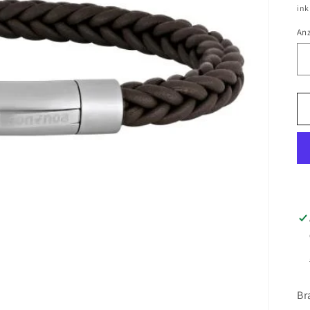
Pr
ink
An
Br