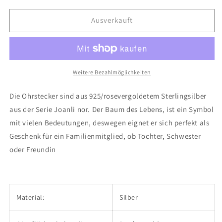
Menge
Menge
für
für
Ausverkauft
Joanli
Joanli
Nor
Nor
-
-
Ohrstecker
Ohrstecker
Lebensbaum
Lebensbaum
Weitere Bezahlmöglichkeiten
Rose
Rose
Die Ohrstecker sind aus 925/rosevergoldetem Sterlingsilber
aus der Serie Joanli nor. Der Baum des Lebens, ist ein Symbol
mit vielen Bedeutungen, deswegen eignet er sich perfekt als
Geschenk für ein Familienmitglied, ob Tochter, Schwester
oder Freundin
Material:
Silber