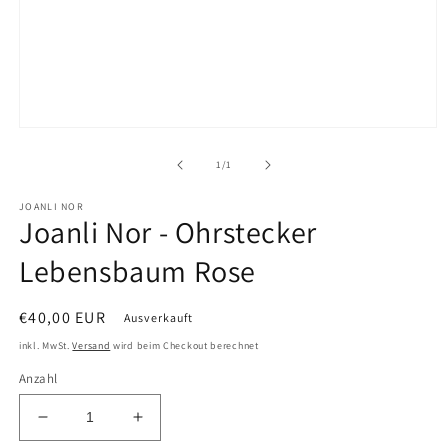
Medien
1
in
von
1
/
1
Modal
öffnen
JOANLI NOR
Joanli Nor - Ohrstecker
Lebensbaum Rose
Normaler
€40,00 EUR
Ausverkauft
Preis
inkl. MwSt.
Versand
wird beim Checkout berechnet
Anzahl
Verringere
Erhöhe
die
die