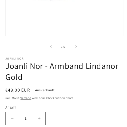
Medien
1
in
von
1
/
1
Modal
öffnen
JOANLI NOR
Joanli Nor - Armband Lindanor
Gold
Normaler
€49,00 EUR
Ausverkauft
Preis
inkl. MwSt.
Versand
wird beim Checkout berechnet
Anzahl
Verringere
Erhöhe
die
die