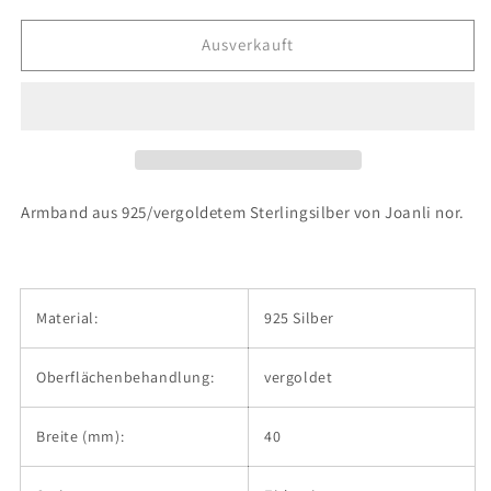
Menge
Menge
für
für
Ausverkauft
Joanli
Joanli
Nor
Nor
-
-
Armband
Armband
Lindanor
Lindanor
Gold
Gold
Armband aus 925/vergoldetem Sterlingsilber von Joanli nor.
Material:
925 Silber
Oberflächenbehandlung:
vergoldet
Breite (mm):
40