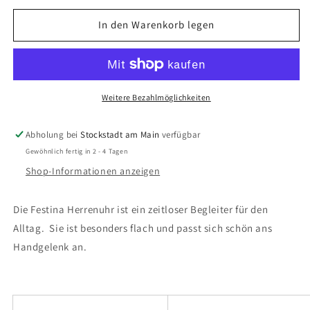
Menge
Menge
für
für
In den Warenkorb legen
Festina
Festina
-
-
Herren
Herren
Uhr
Uhr
Klassik
Klassik
Weitere Bezahlmöglichkeiten
Leder
Leder
Abholung bei
Stockstadt am Main
verfügbar
Gewöhnlich fertig in 2 - 4 Tagen
Shop-Informationen anzeigen
Die Festina Herrenuhr ist ein zeitloser Begleiter für den
Alltag. Sie ist besonders flach und passt sich schön ans
Handgelenk an.