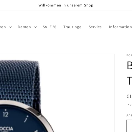
Willkommen in unserem Shop
ren
Damen
SALE %
Trauringe
Service
Informatio
BO
N
€
Pr
ink
An