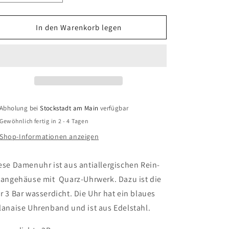
die
die
Menge
Menge
für
für
In den Warenkorb legen
Boccia
Boccia
-
-
Damenuhr
Damenuhr
Trend
Trend
Abholung bei
Stockstadt am Main
verfügbar
Gewöhnlich fertig in 2 - 4 Tagen
Shop-Informationen anzeigen
ese Damenuhr ist aus antiallergischen Rein-
tangehäuse mit Quarz-Uhrwerk. Dazu ist die
r 3 Bar wasserdicht. Die Uhr hat ein blaues
lanaise Uhrenband und ist aus Edelstahl.