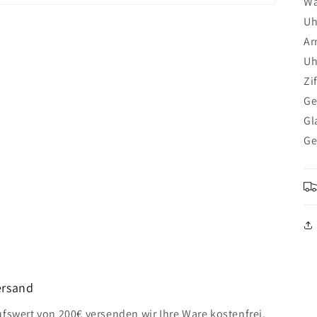
Wa
Uh
Ar
Uh
Zi
Ge
Gl
Ge
ersand
fswert von 200€ versenden wir Ihre Ware kostenfrei.