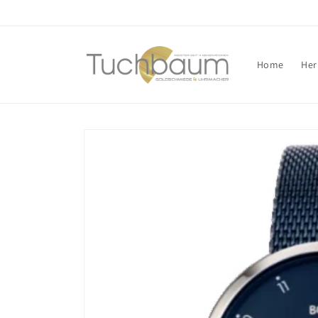
Direkt
zum
Inhalt
Home
Her
Zu
Produktinformationen
springen