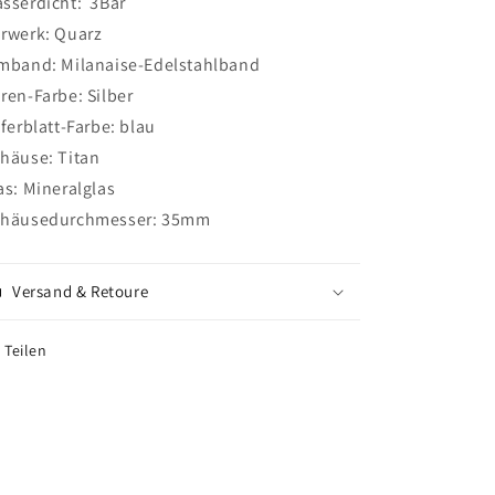
sserdicht: 3Bar
rwerk: Quarz
mband: Milanaise-Edelstahlband
ren-Farbe: Silber
fferblatt-Farbe: blau
häuse: Titan
as: Mineralglas
häusedurchmesser: 35mm
Versand & Retoure
Teilen