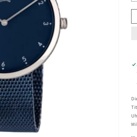
Di
Ti
Uh
Mi