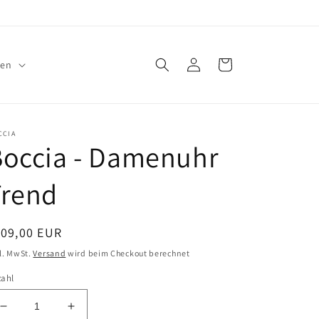
Einloggen
Warenkorb
nen
CCIA
Boccia - Damenuhr
Trend
ormaler
109,00 EUR
eis
l. MwSt.
Versand
wird beim Checkout berechnet
zahl
Verringere
Erhöhe