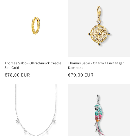
Thomas Sabo - Ohrschmuck Creole
Thomas Sabo - Charm / Einhänger
Seil Gold
Kompass
Normaler
€78,00 EUR
Normaler
€79,00 EUR
Preis
Preis