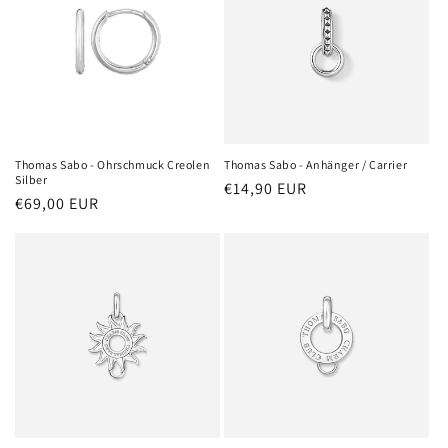
Thomas Sabo - Ohrschmuck Creolen
Thomas Sabo - Anhänger / Carrier
Silber
Normaler
€14,90 EUR
Normaler
€69,00 EUR
Preis
Preis